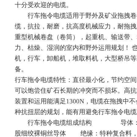
十分受欢迎的电缆。
行车拖令电缆适用于野外及矿业拖拽卷筒
缆，抗拉，耐磨，抗高度机械应力，耐拖拽
重型机械卷盘（卷筒），起重机、输送带、
力、枯燥、湿润的室内和野外运用规划！ 
机，行车，卸船机，堆取料机，大型桥吊等
备。
行车拖令电缆特性：直径最小化，节约空间
可以饱尝住矿石长期的冲突而不损坏。高抗
装置和运用能满足1300N，电缆在拖拽中
种抗扭层的规划，能有用避免行车拖
行车拖令电缆组成结构 导体：契合DI
股细绞裸铜丝导体 绝缘：特种复合料