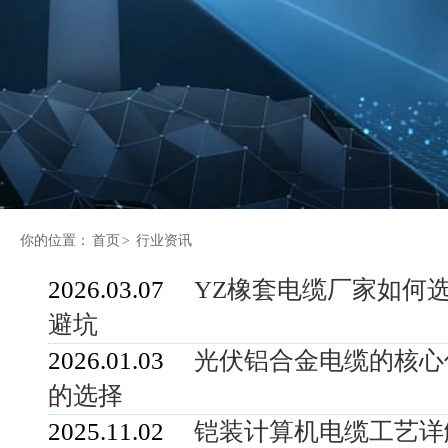
你的位置：
首页
>
行业资讯
2026.03.07
YZ橡套电缆厂家如何
避坑
2026.01.03
光伏铝合金电缆的核心优
的选择
2025.11.02
铠装计算机电缆工艺详