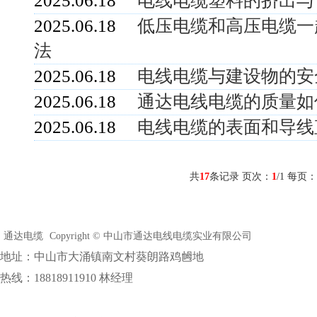
2025.06.18
电线电缆塑料的挤出与
2025.06.18
低压电缆和高压电缆一
法
2025.06.18
电线电缆与建设物的安
2025.06.18
通达电线电缆的质量如
2025.06.18
电线电缆的表面和导线
共
17
条记录 页次：
1
/1 每页：
通达电缆
Copyright © 中山市通达电线电缆实业有限公司
地址：中山市大涌镇南文村葵朗路鸡乸地
热线：18818911910 林经理