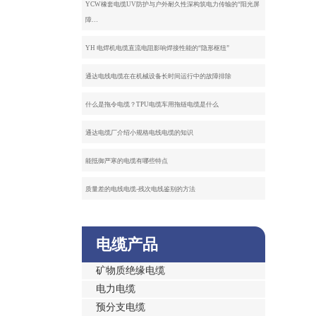
YCW橡套电缆UV防护与户外耐久性深构筑电力传输的“阳光屏
障…
YH 电焊机电缆直流电阻影响焊接性能的“隐形枢纽”
通达电线电缆在在机械设备长时间运行中的故障排除
什么是拖令电缆？TPU电缆车用拖链电缆是什么
通达电缆厂介绍小规格电线电缆的知识
能抵御严寒的电缆有哪些特点
质量差的电线电缆-残次电线鉴别的方法
电缆产品
矿物质绝缘电缆
电力电缆
预分支电缆