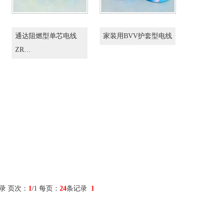
通达阻燃型单芯电线
家装用BVV护套型电线
ZR…
录 页次：
1
/1 每页：
24
条记录
1