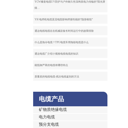
YCW橡套电缆UV防护与户外耐久性深构筑电力传输的“阳光屏
障…
YH 电焊机电缆直流电阻影响焊接性能的“隐形枢纽”
通达电线电缆在在机械设备长时间运行中的故障排除
什么是拖令电缆？TPU电缆车用拖链电缆是什么
通达电缆厂介绍小规格电线电缆的知识
能抵御严寒的电缆有哪些特点
质量差的电线电缆-残次电线鉴别的方法
电缆产品
矿物质绝缘电缆
电力电缆
预分支电缆